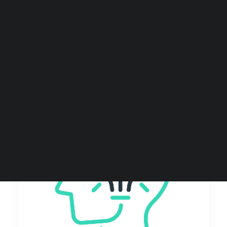
Etudes de marché gratuites
Baromètre défaillances
Baromètre financement
Baromètre transmission
Livres blancs
Podcast
Webinaires et replays
Tester gratuitement
Demander une démo