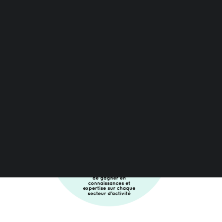
Etudes de marché gratuites
économique local.
Baromètre défaillances
Baromètre financement
Baromètre transmission
Livres blancs
Podcast
Webinaires et replays
Tester gratuitement
Demander une démo