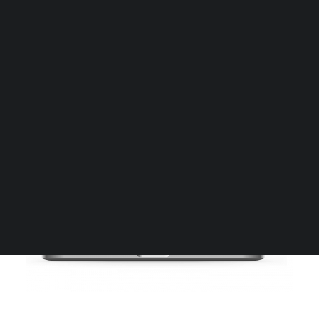
Etudes de marché gratuites
reprise
Baromètre défaillances
Baromètre financement
Baromètre transmission
Livres blancs
Podcast
Webinaires et replays
Tester gratuitement
Demander une démo