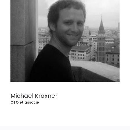
Michael Kraxner
S
CTO et associé
Pr