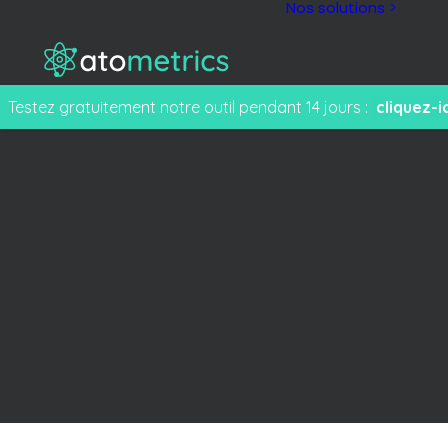
Nos solutions >
Testez gratuitement notre outil pendant 14 jours :
cliquez-ic
M
F
e
T
s