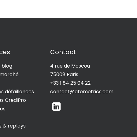
ces
Contact
e blog
4 rue de Moscou
 marché
75008 Paris
+33 1 84 25 04 22
s défaillances
contact@atometrics.com
s CrediPro
ncs
s & replays