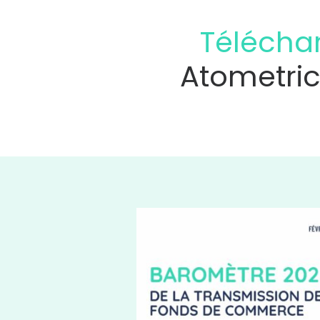
Télécha
Atometri