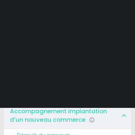
Etudes de marché gratuites
Baromètre défaillances
Baromètre financement
Baromètre transmission
Livres blancs
Podcast
Webinaires et replays
Tester gratuitement
Contenu du cours
Demander une démo
Accompagnement implantation
d’un nouveau commerce