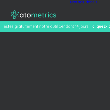
Nos solutions >
Testez gratuitement notre outil pendant 14 jours :
cliquez-ic
M
F
e
T
s