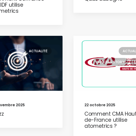
DF utilise
metrics
ACTUALITÉ
ACTUAL
SUCCESS STORY
ovembre 2025
22 octobre 2025
zz
Comment CMA Haut
de-France utilise
atometrics ?