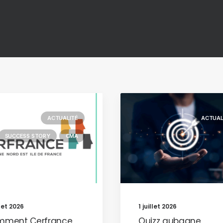
ACTUALITÉ
ACTUAL
SUCCESS STORY
CMA
llet 2026
1 juillet 2026
mment Cerfrance
Quizz aubagne