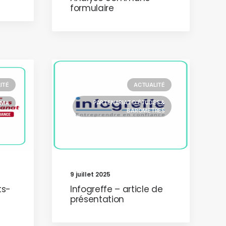
formulaire
ITÉ
ACTUALITÉ
PARTENARIAT D'ÉTUDES &
CMA
BAROMÈTRES
9 juillet 2025
s-
Infogreffe – article de
présentation