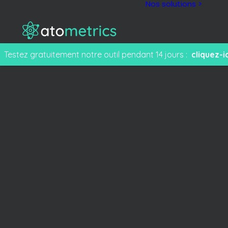
Nos solutions >
Testez gratuitement notre outil pendant 14 jours :
cliquez-ic
M
F
e
T
s