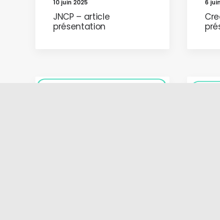
10 juin 2025
6 jui
JNCP – article
Cre
présentation
pré
PARTENARIAT CO-
DÉVELOPPEMENT DE
PRODUITS
23 mai 2025
21 m
Follow The Market –
Les
article présentation
Com