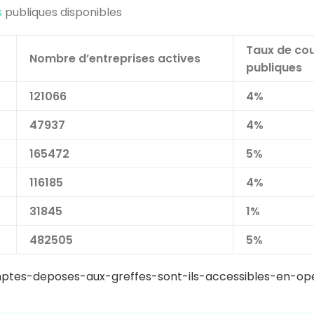
s
publiques disponibles
Taux de co
Nombre d’entreprises actives
publiques
121066
4%
47937
4%
165472
5%
116185
4%
31845
1%
482505
5%
mptes-deposes-aux-greffes-sont-ils-accessibles-en-o