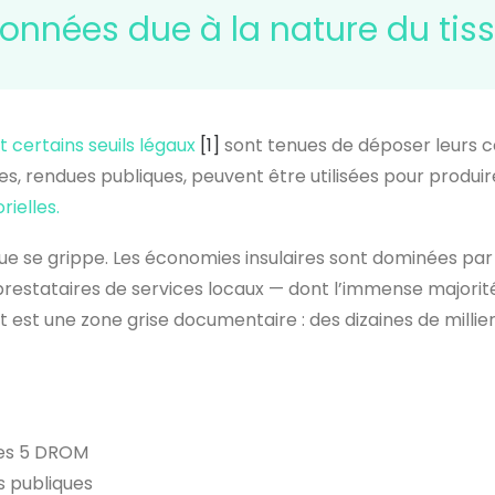
nnées due à la nature du ti
 certains seuils légaux
[1]
sont tenues de déposer leurs 
, rendues publiques, peuvent être utilisées pour produi
rielles.
ue se grippe. Les économies insulaires sont dominées pa
restataires de services locaux — dont l’immense majorité 
at est une zone grise documentaire : des dizaines de millie
es 5 DROM
 publiques