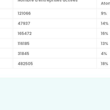
Nombre d’entreprises actives
Ato
121066
9%
47937
14%
165472
16%
116185
13%
31845
4%
482505
18%