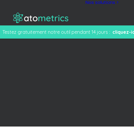
Nos solutions >
Testez gratuitement notre outil pendant 14 jours :
cliquez-ic
M
F
e
T
s