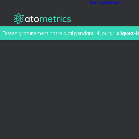
Nos solutions >
Testez gratuitement notre outil pendant 14 jours :
cliquez-ic
M
F
e
T
s