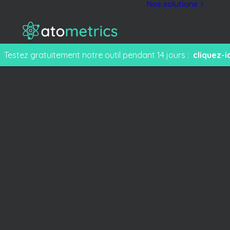
Nos solutions >
Testez gratuitement notre outil pendant 14 jours :
cliquez-ic
M
F
e
T
s