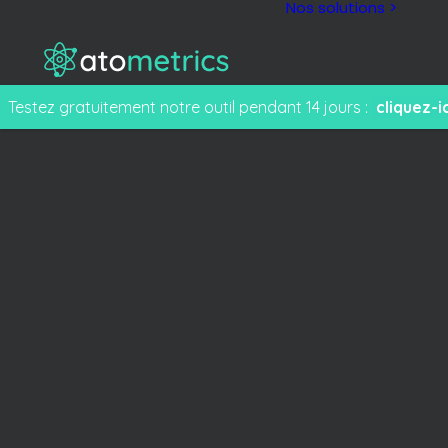
Nos solutions >
Testez gratuitement notre outil pendant 14 jours :
cliquez-ic
M
F
e
T
s