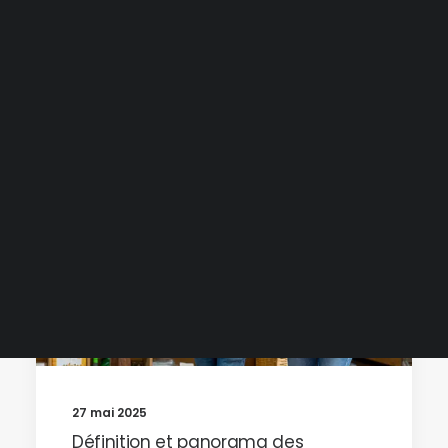
Etudes de marché gratuites
Baromètre défaillances
Baromètre financement
Baromètre transmission
Livres blancs
Podcast
ACCOMPAGNEMENT
Webinaires et replays
Tester gratuitement
Demander une démo
27 mai 2025
Définition et panorama des