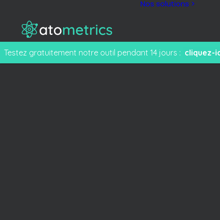
Nos solutions >
Testez gratuitement notre outil pendant 14 jours :
cliquez-ic
M
F
e
T
s