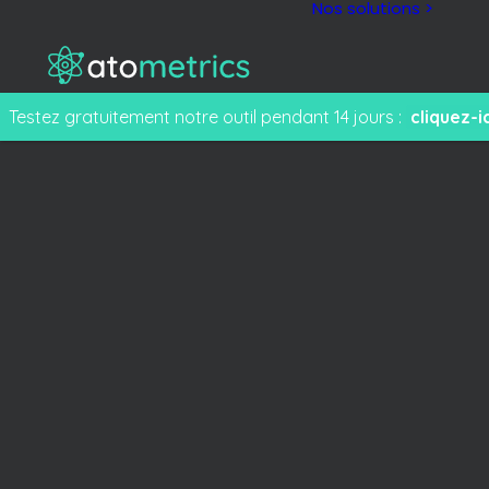
Nos solutions >
Testez gratuitement notre outil pendant 14 jours :
cliquez-ic
M
F
e
T
s