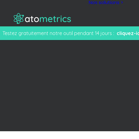
Nos solutions >
Testez gratuitement notre outil pendant 14 jours :
cliquez-ic
M
F
e
T
s